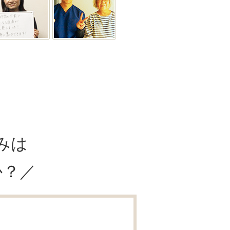
みは
か？／