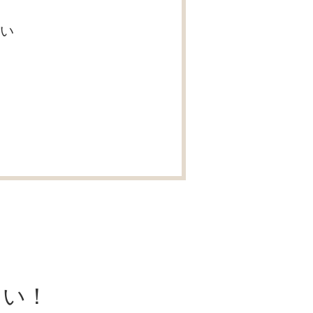
い
、
さい！