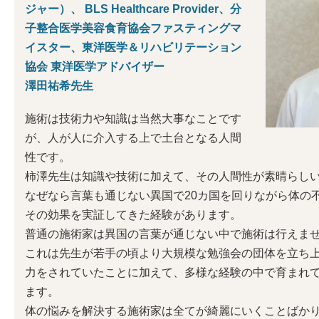
ジャー）、 BLS Healthcare Provider、分
子整合医学美容食育協会ファスティングマ
イスター、東洋医学＆リハビリテーション
協会 東洋医学アドバイザー
澤田祐希先生
施術は技術力や知識は当然大事なことです
が、人が人に介入する上で土台となる人間
性です。
柿澤先生は知識や技術に加えて、その人間性が素晴らし
なぜなら言葉も通じない異国で20カ国を回りながら体の
その効果を実証してきた経験があります。
普通の施術家は異国の言葉が通じない中で施術は行えま
これは先生が若手の頃より大規模な勉強会の団体を立ち
力をされていたことに加えて、多様な経験の中で育まれ
ます。
体の悩みを解決する施術家は全てが綺麗にいくことばか