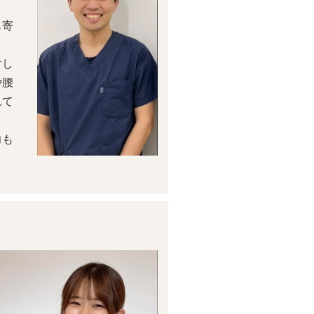
も寄
対し
や腰
れて
力も