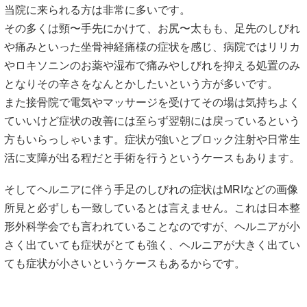
当院に来られる方は非常に多いです。
その多くは頸〜手先にかけて、お尻〜太もも、足先のしびれ
や痛みといった坐骨神経痛様の症状を感じ、病院ではリリカ
やロキソニンのお薬や湿布で痛みやしびれを抑える処置のみ
となりその辛さをなんとかしたいという方が多いです。
また接骨院で電気やマッサージを受けてその場は気持ちよく
ていいけど症状の改善には至らず翌朝には戻っているという
方もいらっしゃいます。症状が強いとブロック注射や日常生
活に支障が出る程だと手術を行うというケースもあります。
そしてヘルニアに伴う手足のしびれの症状はMRIなどの画像
所見と必ずしも一致しているとは言えません。これは日本整
形外科学会でも言われていることなのですが、ヘルニアが小
さく出ていても症状がとても強く、ヘルニアが大きく出てい
ても症状が小さいというケースもあるからです。