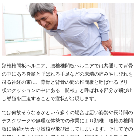
頚椎椎間板ヘルニア、腰椎椎間板ヘルニアでは共通して背骨
の中にある脊髄と呼ばれる手足などの末端の痛みやしびれを
司る神経の束に、背骨と背骨の間の椎間板と呼ばれるゼリー
状のクッションの中にある「髄核」と呼ばれる部分が飛び出
し脊髄を圧迫することで症状が出現します。
では何故そうなるかという多くの場合は悪い姿勢や長時間の
デスクワークや無理な体勢での作業により頚椎、腰椎の椎間
板に負荷がかかり髄核が飛び出してしまいます。そしてその