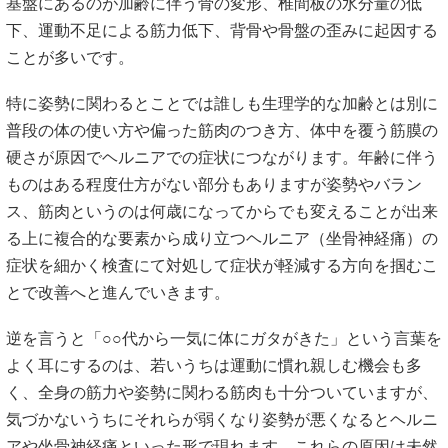
基盤にあるのが加齢に伴う骨の変形、椎間板の水分量の低
下、運動不足による筋力低下、背骨や骨盤の歪みに起因する
ことが多いです。
特に姿勢に関わるとことでは誰しも生理学的な加齢とは別に
普段の体の使い方や偏った筋肉のつき方、体中を覆う筋膜の
硬さが原因でヘルニアでの症状につながります。年齢に伴う
ものはある程度仕方がない部分もありますが姿勢やバラン
ス、筋肉というのは何歳になってからでも変えることが出来
る上に複合的な要素から成り立つヘルニア（坐骨神経痛）の
症状を細かく検査にて対処して症状が軽減する方向を掴むこ
とで改善へと進んでいきます。
逆を言うと「○○代から一気に体にガタがきた」という言葉を
よく耳にするのは、若いうちは運動に慣れ親しむ機会も多
く、全身の筋力や姿勢に関わる筋肉も十分ついていますが、
気づかないうちにそれらが弱くなり姿勢が悪くなるとヘルニ
アや坐骨神経痛といった形で現れます。これらの原因は未然